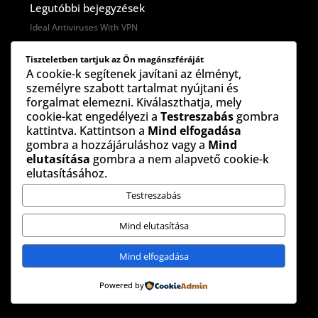
Legutóbbi bejegyzések
Ideal Antiviruses With VPN
Document Management Processes
Tiszteletben tartjuk az Ön magánszféráját
The Best Free Ant-virus For Windows
A cookie-k segítenek javítani az élményt,
The customs of Syrian weddings
személyre szabott tartalmat nyújtani és
forgalmat elemezni. Kiválaszthatja, mely
Which Latin nation has the most attractive people?
cookie-kat engedélyezi a
Testreszabás
gombra
kattintva. Kattintson a
Mind elfogadása
Legutóbbi hozzászólások
gombra a hozzájáruláshoz vagy a
Mind
elutasítása
gombra a nem alapvető cookie-k
elutasításához.
Testreszabás
Mind elutasítása
Mind elfogadása
Powered by