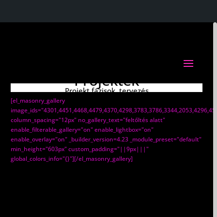
Műhely folyamatok -
Projektek
Projekt fázisok, tervezés
[el_masonry_gallery
image_ids="4301,4451,4468,4479,4370,4298,3783,3786,3344,2053,4296,45
column_spacing="12px" no_gallery_text="feltőltés alatt"
enable_filterable_gallery="on" enable_lightbox="on"
enable_overlay="on" _builder_version=4.23 _module_preset="default"
min_height="603px" custom_padding="||9px|||"
global_colors_info="{}"][/el_masonry_gallery]