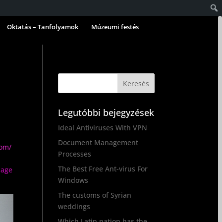
Oktatás – Tanfolyamok
Múzeumi festés
Legutóbbi bejegyzések
Ideal Antiviruses With VPN
Document Management
com/
Processes
The Best Free Ant-virus For
iage
Windows
The customs of Syrian
weddings
Which Latin nation has the