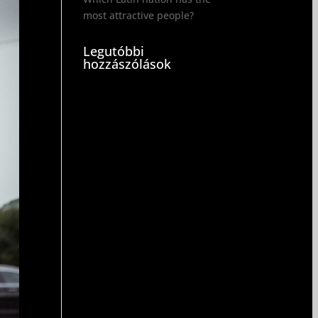
most attractive people?
Legutóbbi
hozzászólások