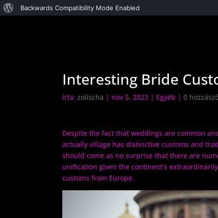
WordPress,
Backwards Compatibility Mode Enabled
a
csodás
Interesting Bride Cus
írta:
zolischa
|
nov 5, 2023
| Egyéb |
0 hozzászó
Despite the fact that weddings are common and
actually village has distinctive customs and tr
should come as no surprise that there are nu
unification given the continent’s extraordinaril
customs from Europe.